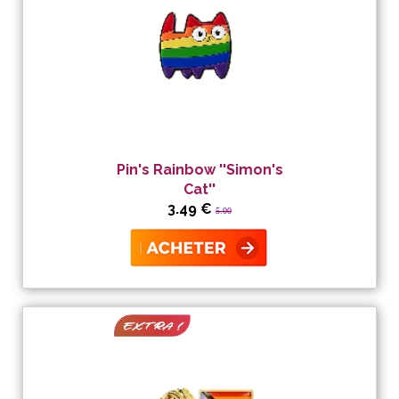
Pin's Rainbow ''Simon's
Cat''
3.49 €
5.00