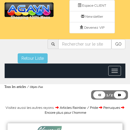
Espace CLIENT
Newsletter
Devenez VIP
Rechercher
GO
sur
le
site
Retour Liste
Toggle
navigatio
Tous les articles
/
Objets Fun
1/2
Visitez aussi les autres rayons
Articles Rainbow / Pride
Perruques
Encore plus pour l'homme