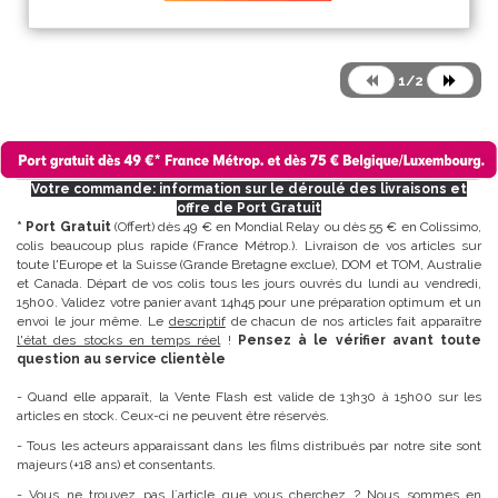
1/2
Votre commande: information sur le déroulé des livraisons et
offre de Port Gratuit
* Port Gratuit
(Offert) dès 49 € en Mondial Relay ou dès 55 € en Colissimo,
colis beaucoup plus rapide (France Métrop.). Livraison de vos articles sur
toute l'Europe et la Suisse (Grande Bretagne exclue), DOM et TOM, Australie
et Canada. Départ de vos colis tous les jours ouvrés du lundi au vendredi,
15h00. Validez votre panier avant 14h45 pour une préparation optimum et un
envoi le jour même. Le
descriptif
de chacun de nos articles fait apparaître
l'état des stocks en temps réel
!
Pensez à le vérifier avant toute
question au service clientèle
- Quand elle apparaît, la Vente Flash est valide de 13h30 à 15h00 sur les
articles en stock. Ceux-ci ne peuvent être réservés.
- Tous les acteurs apparaissant dans les films distribués par notre site sont
majeurs (+18 ans) et consentants.
- Vous ne trouvez pas l´article que vous cherchez ? Nous sommes en