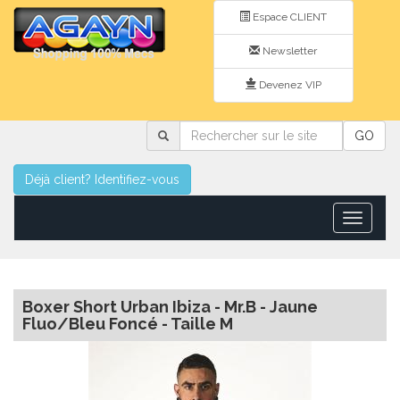
Espace CLIENT
Newsletter
Devenez VIP
Rechercher
GO
sur
le
site
Déjà client? Identifiez-vous
Toggle
navigatio
Boxer Short Urban Ibiza - Mr.B - Jaune
Fluo/Bleu Foncé - Taille M