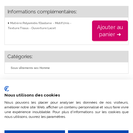
Informations complémentaires:
♦ Matière:Polyamide/Elastane - Motif:Unis -
Ajouter au
Texture:Tissus - Ouverture:Lacet
panier ➜
Catégories:
Sous vêtements sex Homme
Nous utilisons des cookies
Nous pouvons les placer pour analyser les données de nos visiteurs,
améliorer notre site Web, afficher un contenu personnalisé et vous faire vivre
une expérience inoubliable. Pour plus d'informations sur les cookies que
01 30 40 15 50
Commandez aussi par téléphone:
, (tarif local ou gratuit selon votre opérateur),
nous utilisons, ouvrez les paramètres.
du lundi au samedi, de 9H00 à 12H00 et de 13H00 à 20H00. Le samedi et le dimanche de 8H00 à
19H00 en continu.
Une recherche d´article ? Ecrivez nous à
Une exclusivité sur le marché des boutiques gay en France: le descriptif de chacun de nos articles