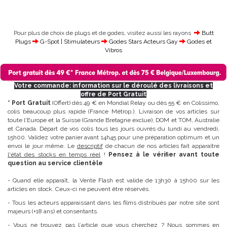
Pour plus de choix de plugs et de godes, visitez aussi les rayons
Butt
Plugs
G-Spot | Stimulateurs
Godes Stars Acteurs Gay
Godes et
Vibros
Votre commande: information sur le déroulé des livraisons et
offre de Port Gratuit
* Port Gratuit
(Offert) dès 49 € en Mondial Relay ou dès 55 € en Colissimo,
colis beaucoup plus rapide (France Métrop.). Livraison de vos articles sur
toute l'Europe et la Suisse (Grande Bretagne exclue), DOM et TOM, Australie
et Canada. Départ de vos colis tous les jours ouvrés du lundi au vendredi,
15h00. Validez votre panier avant 14h45 pour une préparation optimum et un
envoi le jour même. Le
descriptif
de chacun de nos articles fait apparaître
l'état des stocks en temps réel
!
Pensez à le vérifier avant toute
question au service clientèle
- Quand elle apparaît, la Vente Flash est valide de 13h30 à 15h00 sur les
articles en stock. Ceux-ci ne peuvent être réservés.
- Tous les acteurs apparaissant dans les films distribués par notre site sont
majeurs (+18 ans) et consentants.
- Vous ne trouvez pas l´article que vous cherchez ? Nous sommes en