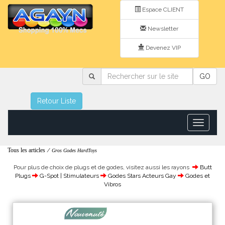
Espace CLIENT
Newsletter
Devenez VIP
Rechercher
GO
sur
le
site
Retour Liste
Toggle
navigatio
Tous les articles
/
Gros Godes HardToys
Pour plus de choix de plugs et de godes, visitez aussi les rayons
Butt
Plugs
G-Spot | Stimulateurs
Godes Stars Acteurs Gay
Godes et
Vibros