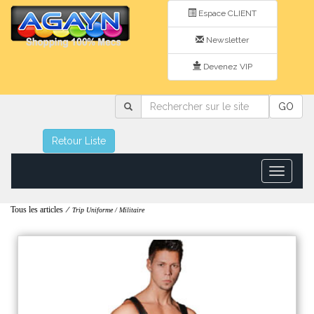
Espace CLIENT
Newsletter
Devenez VIP
Rechercher
GO
sur
le
site
Retour Liste
Toggle
navigatio
Tous les articles
/
Trip Uniforme / Militaire