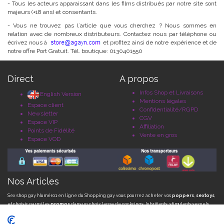
- Tous les acteurs apparaissant dans les films distribués par notre site sont
majeurs (+18 ans) et consentants.
- Vous ne trouvez pas l´article que vous cherchez ? Nous sommes en
relation avec de nombreux distributeurs. Contactez nous par téléphone ou
écrivez nous à
et profitez ainsi de notre expérience et de
notre offre Port Gratuit. Tél. boutique: 0130401550
Direct
A propos
Infos Shop et Livraisons
English Version
Mentions légales
Espace client
Confidentialité/RGPD
Newsletter
CGV
Espace VIP
Affiliation
Points de Fidélité
Vente en gros
Espace VOD
Nos Articles
Sex shop gay Numéro1 en ligne du Shopping gay vous pourrez acheter vos
poppers
,
sextoys
,
et choisir parmi les
promos
dans un choix large de cockrings, lubrifiants, stimulants sexuels,
sextoys, godes, plugs, ballstretchers sur AGayN. La plus large gamme d'articles érotiques pour
gays en
port gratuit dès 49 € pour la France Métrop et dès 75 € pour la Belgique
+ des