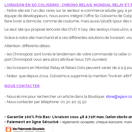
LIVRAISON EN SO COLISSIMO , CHRONO RELAIS, MONDIAL RELAY ET 
- Notre site est l'un des rares sur le secteur e-commerce adulte gay à pr
équipe de développeurs, nous avons intégré l'offre So Colissimo de Colipo
faire livrer à domicile, comme de coutume, mais aussi/plutôt (pour des r
Le seul site qui propose (encore) des DVD X Gay, des sextoys masculins,
Grâce à notre site marchand et à ces différentes solutions de livraison, vous
Attention: différents délais:
- les Chronopost sont livrés le lendemain de votre commande (si celle ci 
port Chronopost vous sera alors attribué (sous 72h ouvrées)
- les livraisons en Mondial Relay et Relais Colis peuvent varier de 4 à 9 j
- Notez que depuis 2014, Colissimo a supprimé la mention "livré en 48H
NOUS CONTACTER
- Nous écrire pour rechercher un article dans la Boutique:
- Nous contacter par téléphone: 01 30 40 15 50
• Garantie 100% Prix Bas• Livraison sous 48 à 72H max.
(selon stocks a
• Paiement en ligne Sécurisé
+ règlements acceptés: chèque bancaire, man