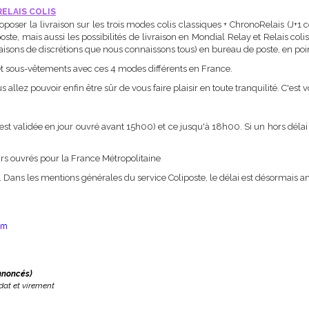
RELAIS COLIS
oposer la livraison sur les trois modes colis classiques + ChronoRelais (J+1
ste, mais aussi les possibilités de livraison en Mondial Relay et Relais col
aisons de discrétions que nous connaissons tous) en bureau de poste, en poi
 et sous-vêtements avec ces 4 modes différents en France.
 allez pouvoir enfin être sûr de vous faire plaisir en toute tranquilité. C'est 
est validée en jour ouvré avant 15h00) et ce jusqu'à 18h00. Si un hors déla
ours ouvrés pour la France Métropolitaine
". Dans les mentions générales du service Coliposte, le délai est désormai
nnoncés)
dat et virement