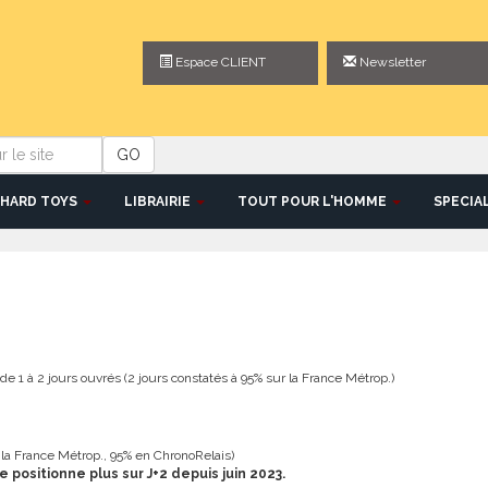
Espace CLIENT
Newsletter
GO
HARD TOYS
LIBRAIRIE
TOUT POUR L'HOMME
SPECIA
e 1 à 2 jours ouvrés (2 jours constatés à 95% sur la France Métrop.)
r la France Métrop., 95% en ChronoRelais)
positionne plus sur J+2 depuis juin 2023.