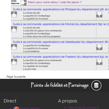
Merci pour votre retour ! cela fait plaisir !!
Suite à sa commande, appréciations de Philippe (du département 56), le 
La clarté du site
La qualité de l'emballage
La rapidité de livraison
Suite à sa commande, appréciations de Michel (du département 69), le 1
La clarté du site
La facilité de passer une commande
La qualité de l'emballage
Le choix dans les articles proposés
Suite à sa commande, appréciations de Abdelkader (du département 78), 
La qualité de l'emballage
La rapidité de livraison
Les promotions
Suite à sa commande, appréciations de Frederic (du département 84), le 
La facilité de passer une commande
La qualité de l'emballage
La rapidité de livraison
Les prix bas
Page Suivante
Direct
A propos
Infos Shop et Livraisons
English Version