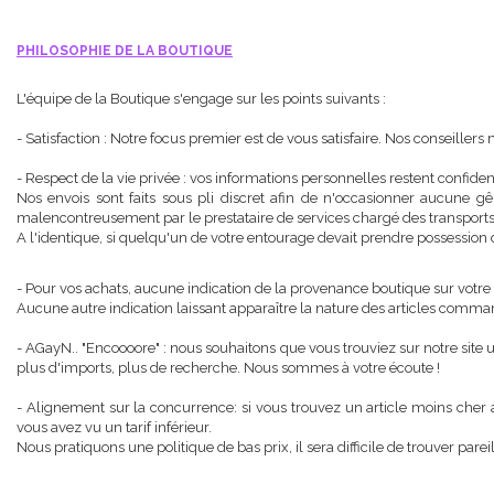
PHILOSOPHIE DE LA BOUTIQUE
L'équipe de la Boutique s'engage sur les points suivants :
- Satisfaction : Notre focus premier est de vous satisfaire. Nos conseille
- Respect de la vie privée : vos informations personnelles restent confide
Nos envois sont faits sous pli discret afin de n'occasionner aucune gên
malencontreusement par le prestataire de services chargé des transports,
A l'identique, si quelqu'un de votre entourage devait prendre possession d
- Pour vos achats, aucune indication de la provenance boutique sur votre
Aucune autre indication laissant apparaître la nature des articles comma
- AGayN.. "Encoooore" : nous souhaitons que vous trouviez sur notre site un
plus d'imports, plus de recherche. Nous sommes à votre écoute !
- Alignement sur la concurrence: si vous trouvez un article moins cher 
vous avez vu un tarif inférieur.
Nous pratiquons une politique de bas prix, il sera difficile de trouver pare