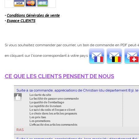
•
Conditions Générales de vente
•
Espace CLIENTS
Si vous souhaitez commander par courrier, un bon de commande en PDF peut-
en cliquant sur l'icone correspondant à votre pays
CE QUE LES CLIENTS PENSENT DE NOUS
Suite à sa commande, appréciations de Christian (du département 83), l
La clarté du site
La facilité de passer une commande
La qualité de l'emballage
La rapidité de livraison
Le suivi du colis et l'expace client
Le choix dans les articles proposés
Les prix bas
Les promotions
L'efficacité des articles commandés
RAS