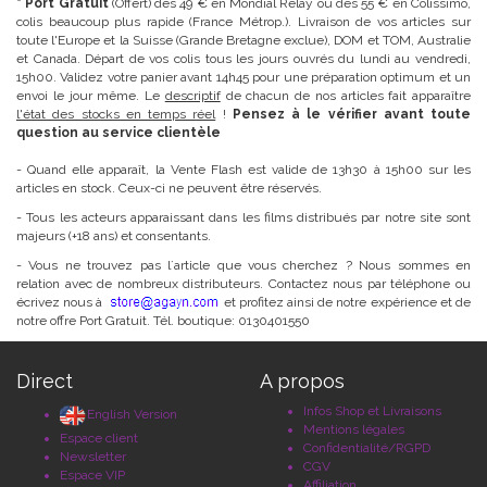
* Port Gratuit
(Offert) dès 49 € en Mondial Relay ou dès 55 € en Colissimo,
colis beaucoup plus rapide (France Métrop.). Livraison de vos articles sur
toute l'Europe et la Suisse (Grande Bretagne exclue), DOM et TOM, Australie
et Canada. Départ de vos colis tous les jours ouvrés du lundi au vendredi,
15h00. Validez votre panier avant 14h45 pour une préparation optimum et un
envoi le jour même. Le
descriptif
de chacun de nos articles fait apparaître
l'état des stocks en temps réel
!
Pensez à le vérifier avant toute
question au service clientèle
- Quand elle apparaît, la Vente Flash est valide de 13h30 à 15h00 sur les
articles en stock. Ceux-ci ne peuvent être réservés.
- Tous les acteurs apparaissant dans les films distribués par notre site sont
majeurs (+18 ans) et consentants.
- Vous ne trouvez pas l´article que vous cherchez ? Nous sommes en
relation avec de nombreux distributeurs. Contactez nous par téléphone ou
écrivez nous à
et profitez ainsi de notre expérience et de
notre offre Port Gratuit. Tél. boutique: 0130401550
Direct
A propos
Infos Shop et Livraisons
English Version
Mentions légales
Espace client
Confidentialité/RGPD
Newsletter
CGV
Espace VIP
Affiliation