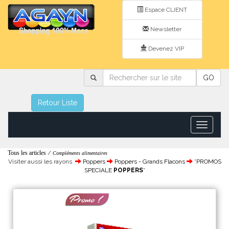
Espace CLIENT
Newsletter
Devenez VIP
Rechercher
GO
sur
le
site
Retour Liste
Toggle
navigatio
Tous les articles
/
Compléments alimentaires
Visiter aussi les rayons
Poppers
Poppers - Grands Flacons
*PROMOS
SPECIALE
POPPERS
*