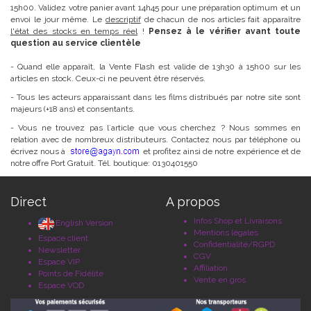
15h00. Validez votre panier avant 14h45 pour une préparation optimum et un
envoi le jour même. Le
descriptif
de chacun de nos articles fait apparaître
l'état des stocks en temps réel
!
Pensez à le vérifier avant toute
question au service clientèle
- Quand elle apparaît, la Vente Flash est valide de 13h30 à 15h00 sur les
articles en stock. Ceux-ci ne peuvent être réservés.
- Tous les acteurs apparaissant dans les films distribués par notre site sont
majeurs (+18 ans) et consentants.
- Vous ne trouvez pas l´article que vous cherchez ? Nous sommes en
relation avec de nombreux distributeurs. Contactez nous par téléphone ou
écrivez nous à
et profitez ainsi de notre expérience et de
notre offre Port Gratuit. Tél. boutique: 0130401550
Direct
A propos
Infos Shop et Livraisons
English Version
Mentions légales
Espace client
Confidentialité/RGPD
Newsletter
CGV
Espace VIP
Affiliation
Points de Fidélité
Vente en gros
Espace VOD