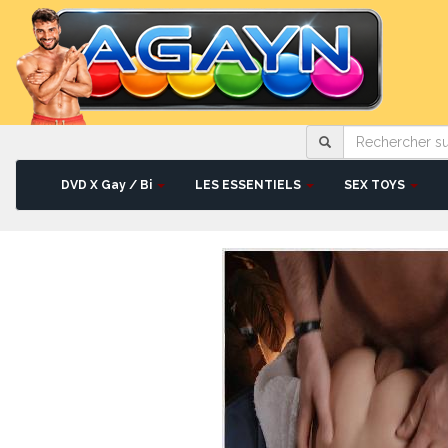
Rechercher
sur
le
site
DVD X Gay / Bi
LES ESSENTIELS
SEX TOYS