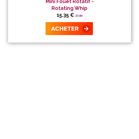
Mini Fouet Rotatif -
Rotating Whip
15.35 €
27.90