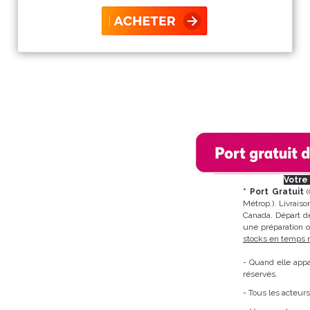
Votre 
* Port Gratuit
(
Métrop.). Livrais
Canada. Départ de
une préparation 
stocks en temps r
- Quand elle appa
réservés.
- Tous les acteurs