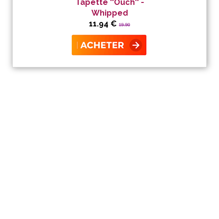
Tapette ''Ouch'' -
Whipped
11.94 €
19.90