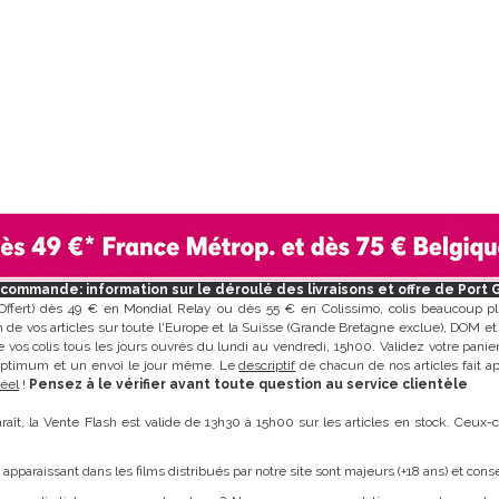
commande: information sur le déroulé des livraisons et offre de Port 
Offert) dès 49 € en Mondial Relay ou dès 55 € en Colissimo, colis beaucoup pl
on de vos articles sur toute l'Europe et la Suisse (Grande Bretagne exclue), DOM et
 vos colis tous les jours ouvrés du lundi au vendredi, 15h00. Validez votre panie
optimum et un envoi le jour même. Le
descriptif
de chacun de nos articles fait a
éel
!
Pensez à le vérifier avant toute question au service clientèle
raît, la Vente Flash est valide de 13h30 à 15h00 sur les articles en stock. Ceux-
 apparaissant dans les films distribués par notre site sont majeurs (+18 ans) et cons