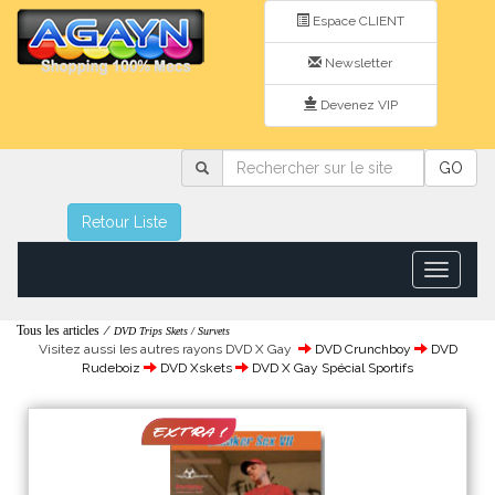
Espace CLIENT
Newsletter
Devenez VIP
Rechercher
GO
sur
le
site
Retour Liste
Toggle
navigatio
Tous les articles
/
DVD Trips Skets / Survets
Visitez aussi les autres rayons DVD X Gay
DVD Crunchboy
DVD
Rudeboiz
DVD Xskets
DVD X Gay Spécial Sportifs