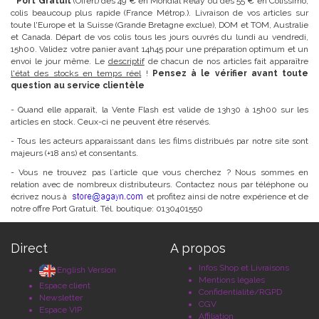
* Port Gratuit
(Offert) dès 49 € en Mondial Relay ou dès 55 € en Colissimo,
colis beaucoup plus rapide (France Métrop.). Livraison de vos articles sur
toute l'Europe et la Suisse (Grande Bretagne exclue), DOM et TOM, Australie
et Canada. Départ de vos colis tous les jours ouvrés du lundi au vendredi,
15h00. Validez votre panier avant 14h45 pour une préparation optimum et un
envoi le jour même. Le
descriptif
de chacun de nos articles fait apparaître
l'état des stocks en temps réel
!
Pensez à le vérifier avant toute
question au service clientèle
- Quand elle apparaît, la Vente Flash est valide de 13h30 à 15h00 sur les
articles en stock. Ceux-ci ne peuvent être réservés.
- Tous les acteurs apparaissant dans les films distribués par notre site sont
majeurs (+18 ans) et consentants.
- Vous ne trouvez pas l´article que vous cherchez ? Nous sommes en
relation avec de nombreux distributeurs. Contactez nous par téléphone ou
écrivez nous à
et profitez ainsi de notre expérience et de
notre offre Port Gratuit. Tél. boutique: 0130401550
Direct
A propos
Infos Shop et Livraisons
English Version
Mentions légales
Espace client
Confidentialité/RGPD
Newsletter
CGV
Espace VIP
Affiliation