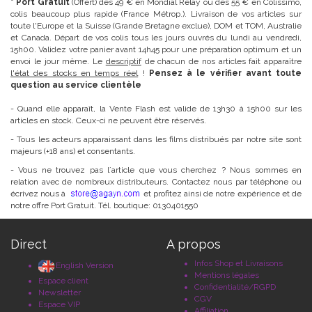
* Port Gratuit
(Offert) dès 49 € en Mondial Relay ou dès 55 € en Colissimo,
colis beaucoup plus rapide (France Métrop.). Livraison de vos articles sur
toute l'Europe et la Suisse (Grande Bretagne exclue), DOM et TOM, Australie
et Canada. Départ de vos colis tous les jours ouvrés du lundi au vendredi,
15h00. Validez votre panier avant 14h45 pour une préparation optimum et un
envoi le jour même. Le
descriptif
de chacun de nos articles fait apparaître
l'état des stocks en temps réel
!
Pensez à le vérifier avant toute
question au service clientèle
- Quand elle apparaît, la Vente Flash est valide de 13h30 à 15h00 sur les
articles en stock. Ceux-ci ne peuvent être réservés.
- Tous les acteurs apparaissant dans les films distribués par notre site sont
majeurs (+18 ans) et consentants.
- Vous ne trouvez pas l´article que vous cherchez ? Nous sommes en
relation avec de nombreux distributeurs. Contactez nous par téléphone ou
écrivez nous à
et profitez ainsi de notre expérience et de
notre offre Port Gratuit. Tél. boutique: 0130401550
Direct
A propos
Infos Shop et Livraisons
English Version
Mentions légales
Espace client
Confidentialité/RGPD
Newsletter
CGV
Espace VIP
Affiliation