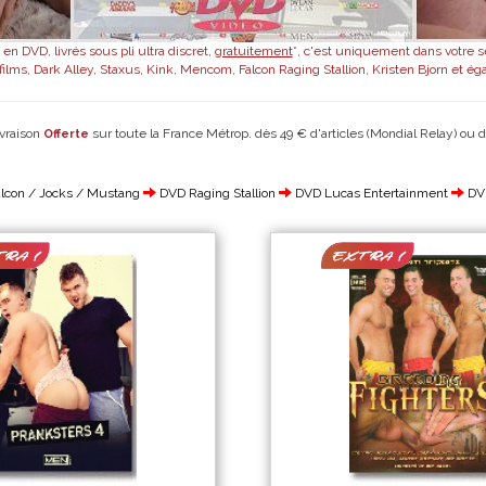
en DVD, livrés sous pli ultra discret,
gratuitement
*, c'est uniquement dans votre s
ilms, Dark Alley, Staxus, Kink, Mencom, Falcon Raging Stallion, Kristen Bjorn et ég
ivraison
sur toute la France Métrop. dès 49 € d'articles (Mondial Relay) ou d
Offerte
lcon / Jocks / Mustang
DVD Raging Stallion
DVD Lucas Entertainment
DV