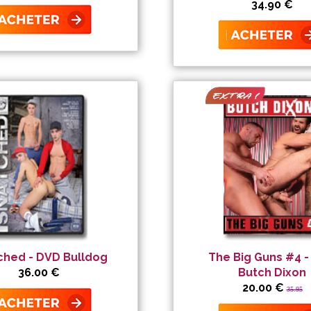
34.90 €
ched - DVD Bulldog
The Big Guns #4 
36.00 €
Butch Dixon
20.00 €
35.95