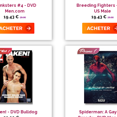
nksters #4 - DVD
Breeding Fighters 
Men.com
US Male
19.43 €
19.43 €
29.90
29.90
en! - DVD Bulldog
Spiderman: A Gay