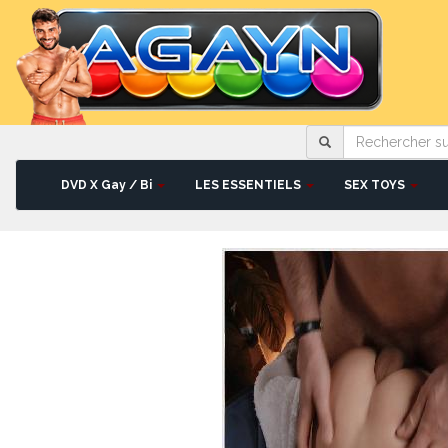
Rechercher
sur
le
site
DVD X Gay / Bi
LES ESSENTIELS
SEX TOYS