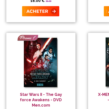
18.00 €
36.00
Star Wars II - The Gay
X-MEN
force Awakens - DVD
Men.com