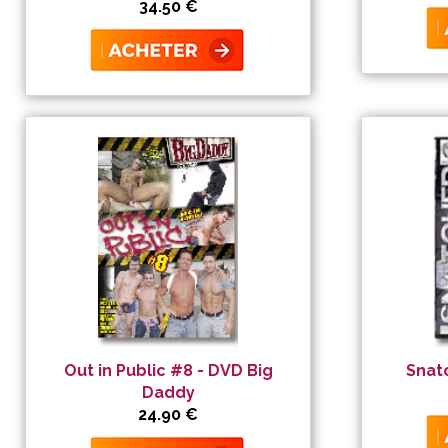
34.50 €
Out in Public #8 - DVD Big
Snat
Daddy
24.90 €