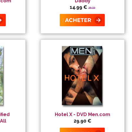
n.com
Daddy
14.99 €
29.50
ified
Hotel X - DVD Men.com
All
29.90 €