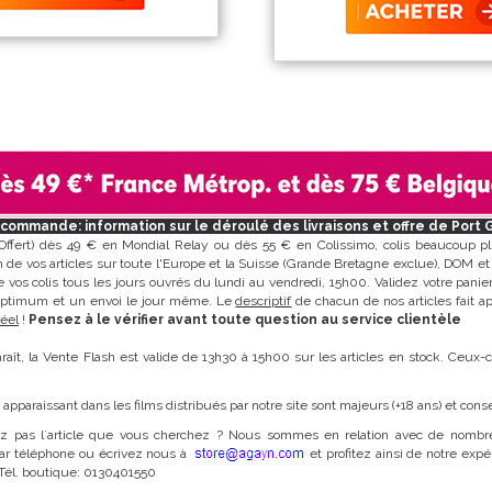
commande: information sur le déroulé des livraisons et offre de Port 
Offert) dès 49 € en Mondial Relay ou dès 55 € en Colissimo, colis beaucoup pl
on de vos articles sur toute l'Europe et la Suisse (Grande Bretagne exclue), DOM et
 vos colis tous les jours ouvrés du lundi au vendredi, 15h00. Validez votre panie
optimum et un envoi le jour même. Le
descriptif
de chacun de nos articles fait a
éel
!
Pensez à le vérifier avant toute question au service clientèle
raît, la Vente Flash est valide de 13h30 à 15h00 sur les articles en stock. Ceux-
 apparaissant dans les films distribués par notre site sont majeurs (+18 ans) et cons
z pas l´article que vous cherchez ? Nous sommes en relation avec de nombre
ar téléphone ou écrivez nous à
et profitez ainsi de notre expé
. Tél. boutique: 0130401550