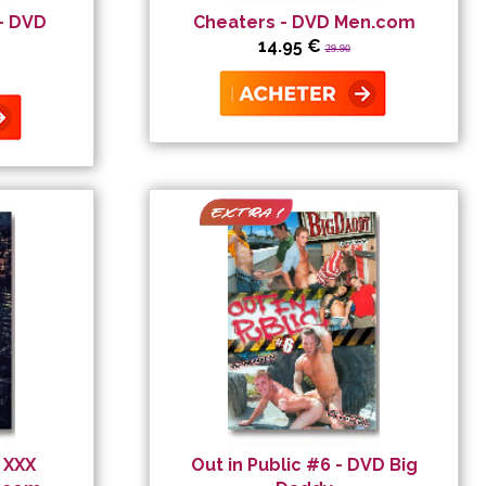
- DVD
Cheaters - DVD Men.com
14.95 €
29.90
 XXX
Out in Public #6 - DVD Big