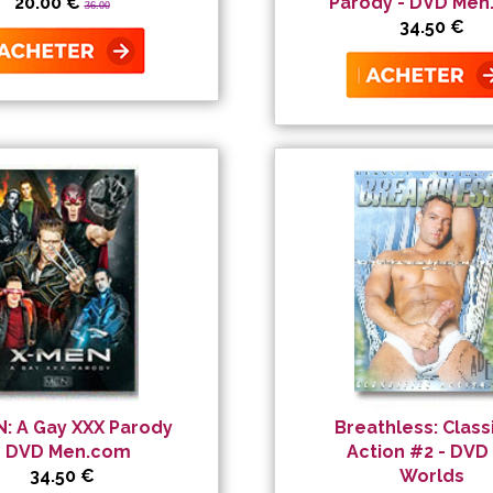
20.00 €
Parody - DVD Me
36.00
34.50 €
: A Gay XXX Parody
Breathless: Class
- DVD Men.com
Action #2 - DVD 
34.50 €
Worlds