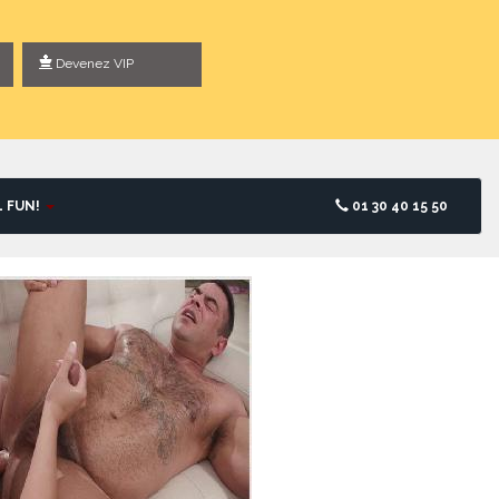
Devenez VIP
L FUN!
01 30 40 15 50