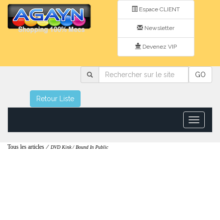
Espace CLIENT
Newsletter
Devenez VIP
Rechercher
GO
sur
le
site
Retour Liste
Toggle
navigatio
Tous les articles
/
DVD Kink / Bound In Public