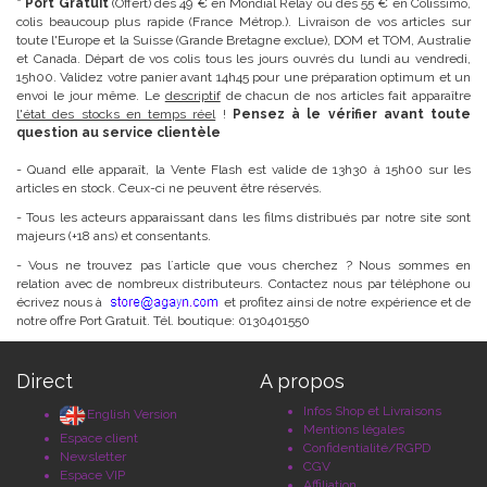
* Port Gratuit
(Offert) dès 49 € en Mondial Relay ou dès 55 € en Colissimo,
colis beaucoup plus rapide (France Métrop.). Livraison de vos articles sur
toute l'Europe et la Suisse (Grande Bretagne exclue), DOM et TOM, Australie
et Canada. Départ de vos colis tous les jours ouvrés du lundi au vendredi,
15h00. Validez votre panier avant 14h45 pour une préparation optimum et un
envoi le jour même. Le
descriptif
de chacun de nos articles fait apparaître
l'état des stocks en temps réel
!
Pensez à le vérifier avant toute
question au service clientèle
- Quand elle apparaît, la Vente Flash est valide de 13h30 à 15h00 sur les
articles en stock. Ceux-ci ne peuvent être réservés.
- Tous les acteurs apparaissant dans les films distribués par notre site sont
majeurs (+18 ans) et consentants.
- Vous ne trouvez pas l´article que vous cherchez ? Nous sommes en
relation avec de nombreux distributeurs. Contactez nous par téléphone ou
écrivez nous à
et profitez ainsi de notre expérience et de
notre offre Port Gratuit. Tél. boutique: 0130401550
Direct
A propos
Infos Shop et Livraisons
English Version
Mentions légales
Espace client
Confidentialité/RGPD
Newsletter
CGV
Espace VIP
Affiliation